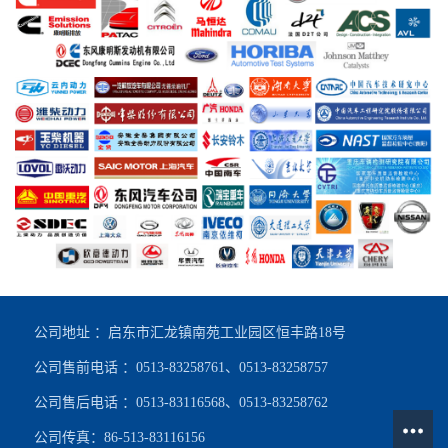
公司地址 ：启东市汇龙镇南苑工业园区恒丰路18号
公司售前电话 ：0513-83258761、0513-83258757
公司售后电话 ：0513-83116568、0513-83258762
公司传真：86-513-83116156