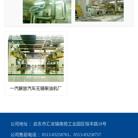
一汽解放汽车无锡柴油机厂
公司地址 ：启东市汇龙镇南苑工业园区恒丰路18号
公司售前电话 ：0513-83258761、0513-83258757